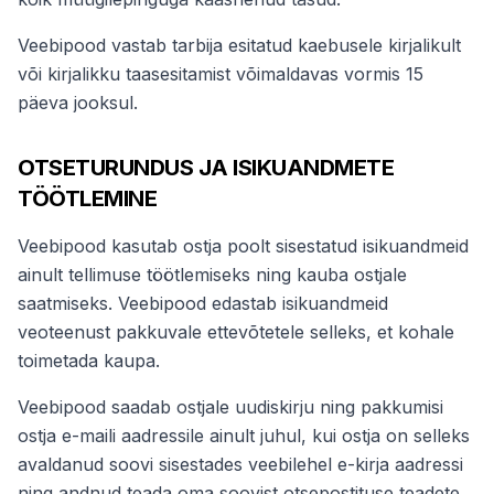
Veebipood vastab tarbija esitatud kaebusele kirjalikult
või kirjalikku taasesitamist võimaldavas vormis 15
päeva jooksul.
OTSETURUNDUS JA ISIKUANDMETE
TÖÖTLEMINE
Veebipood kasutab ostja poolt sisestatud isikuandmeid
ainult tellimuse töötlemiseks ning kauba ostjale
saatmiseks. Veebipood edastab isikuandmeid
veoteenust pakkuvale ettevõtetele selleks, et kohale
toimetada kaupa.
Veebipood saadab ostjale uudiskirju ning pakkumisi
ostja e-maili aadressile ainult juhul, kui ostja on selleks
avaldanud soovi sisestades veebilehel e-kirja aadressi
ning andnud teada oma soovist otsepostituse teadete