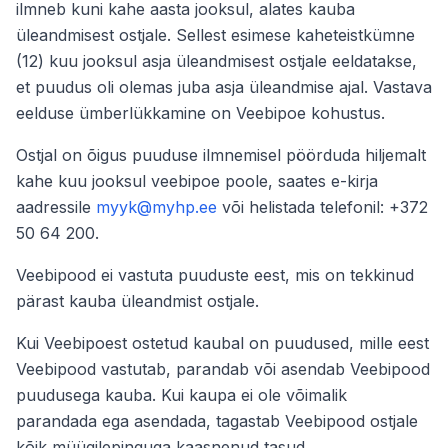
ilmneb kuni kahe aasta jooksul, alates kauba
üleandmisest ostjale. Sellest esimese kaheteistkümne
(12) kuu jooksul asja üleandmisest ostjale eeldatakse,
et puudus oli olemas juba asja üleandmise ajal. Vastava
eelduse ümberlükkamine on Veebipoe kohustus.
Ostjal on õigus puuduse ilmnemisel pöörduda hiljemalt
kahe kuu jooksul veebipoe poole, saates e-kirja
aadressile
myyk@myhp.ee
või helistada telefonil: +372
50 64 200.
Veebipood ei vastuta puuduste eest, mis on tekkinud
pärast kauba üleandmist ostjale.
Kui Veebipoest ostetud kaubal on puudused, mille eest
Veebipood vastutab, parandab või asendab Veebipood
puudusega kauba. Kui kaupa ei ole võimalik
parandada ega asendada, tagastab Veebipood ostjale
kõik müügilepinguga kaasnenud tasud.