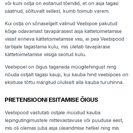
või kuni ostja on esitanud tõendid, et on asja tagasi
saatnud, sõltuvalt sellest, kumb toimub varem.
Kui ostja on sõnaselgelt valinud Veebipoe pakutud
kõige odavamast tavapärasest asja kättetoimetamise
viisist erineva kättetoimetamise viisi, ei pea Veebipood
tarbijale tagastama kulu, mis ületab tavapärase
kättetoimetamise viisiga seotud kulu.
Veebipoel on õigus taganeda müügitehingust ning
nõuda ostjalt tagasi kaup, kui kauba hind veebipoes on
eksituse tõttu märgitud oluliselt alla kauba turuhinna.
PRETENSIOONI ESITAMISE ÕIGUS
Veebipood vastutab ostjale müüdud kauba
lepingutingimustele mittevastavuse või puuduse eest,
mis oli olemas juba asja üleandmise hetkel ning mis