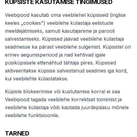
KÜPSISTE KASUTAMISE TINGIMUSED
Veebipood kasutab oma veebilehel küpsiseid (inglise
keeles „cookies") veebilehe külastaja eelistuste
meeldejätmiseks, samuti kasutajanime ja parooli
salvestamiseks. Küpsised jäävad veebilehe külastaja
seadmesse ka pärast veebilehe sulgemist. Küpsistel on
erinev aegumisperiood ja nad kehtivad igale
püsiküpsisele ettenähtud tähtaja piires. Küpsised
aktiveeritakse küpsise salvestanud seadmes iga kord,
kui veebilehte külastatakse.
Küpiste blokeerimise või kustutamise korral ei saa
Veebipood tagada veebilehe korrektset toimimist ja
veebilehe külastaja võib kaotada juurdepääsu mõnele
veebilehe funktsioonile.
TARNED