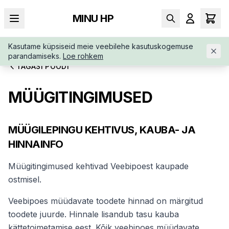
MINU HP
Kasutame küpsiseid meie veebilehe kasutuskogemuse
parandamiseks.
Loe rohkem
TAGASI POODI
MÜÜGITINGIMUSED
MÜÜGILEPINGU KEHTIVUS, KAUBA- JA
HINNAINFO
Müügitingimused kehtivad Veebipoest kaupade
ostmisel.
Veebipoes müüdavate toodete hinnad on märgitud
toodete juurde. Hinnale lisandub tasu kauba
kättetoimetamise eest. Kõik veebipoes müüdavate