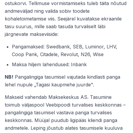
ostukorvi. Tellimuse vormistamiseks tuleb täita nõutud
andmeväljad ning valida sobiv toodete
kohaletoimetamise viis. Seejärel kuvatakse ekraanile
tasu suurus, mille saab tasuda turvaliselt läbi
järgnevate makseviiside:
Pangamaksed: Swedbank, SEB, Luminor, LHV,
Coop Pank, Citadele, Revolut, N26, Wise
Maksa hiljem lahendused: Inbank
NB!
Pangalingiga tasumisel vajutada kindlasti panga
lehel nupule „Tagasi kaupmehe juurde".
Makseid vahendab Maksekeskus AS. Tasumine
toimub väljaspool Veebipoodi turvalises keskkonnas –
pangalingiga tasumisel vastava panga turvalises
keskkonnas. Müüjal puudub ligipääs kliendi panga
andmetele. Leping jõustub alates tasumisele kuuluva