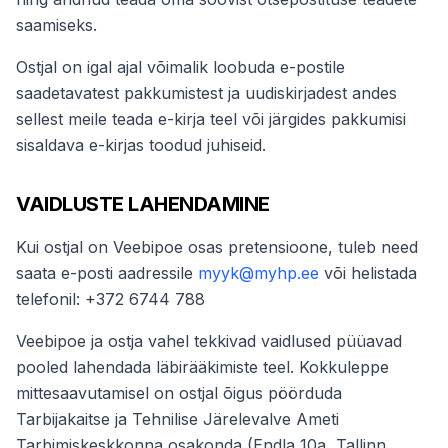
saamiseks.
Ostjal on igal ajal võimalik loobuda e-postile
saadetavatest pakkumistest ja uudiskirjadest andes
sellest meile teada e-kirja teel või järgides pakkumisi
sisaldava e-kirjas toodud juhiseid.
VAIDLUSTE LAHENDAMINE
Kui ostjal on Veebipoe osas pretensioone, tuleb need
saata e-posti aadressile
myyk@myhp.ee
või helistada
telefonil: +372 6744 788
Veebipoe ja ostja vahel tekkivad vaidlused püüavad
pooled lahendada läbirääkimiste teel. Kokkuleppe
mittesaavutamisel on ostjal õigus pöörduda
Tarbijakaitse ja Tehnilise Järelevalve Ameti
Tarbimiskeskkonna osakonda (Endla 10a, Tallinn