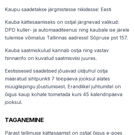
Kaupu saadetakse järgmistesse riikidesse: Eesti
Kauba kättesaamiseks on ostjal järgnevad valikud:
DPD kuller- ja automaaditeenus ning kaubale ise järele
tulemise võimalus Tallinnas aadressil Sõpruse pst 157.
Kauba saatmiskulud kannab ostja ning vastav
hinnainfo on kuvatud saatmisviisi juures.
Eestisisesed saadetised jõuavad üldjuhul ostja
määratud sihtpunkti 7 tööpäeva jooksul alates
müügilepingu jõustumisest. Erandlikel juhtumitel on
õigus kaup kohale toimetada kuni 45 kalendripäeva
jooksul.
TAGANEMINE
Pärast tellimuse kättesaamist on ostjal õigus e-poes