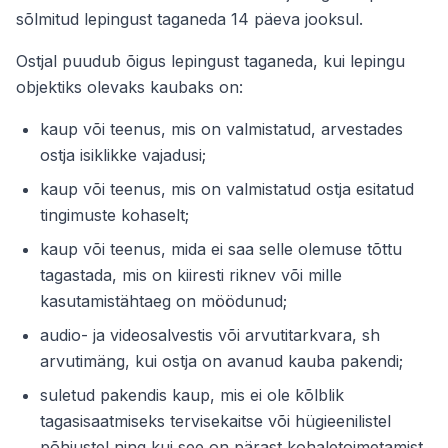
sõlmitud lepingust taganeda 14 päeva jooksul.
Ostjal puudub õigus lepingust taganeda, kui lepingu
objektiks olevaks kaubaks on:
kaup või teenus, mis on valmistatud, arvestades
ostja isiklikke vajadusi;
kaup või teenus, mis on valmistatud ostja esitatud
tingimuste kohaselt;
kaup või teenus, mida ei saa selle olemuse tõttu
tagastada, mis on kiiresti riknev või mille
kasutamistähtaeg on möödunud;
audio- ja videosalvestis või arvutitarkvara, sh
arvutimäng, kui ostja on avanud kauba pakendi;
suletud pakendis kaup, mis ei ole kõlblik
tagasisaatmiseks tervisekaitse või hügieenilistel
põhjustel ning kui see on pärast kohaletoimetamist