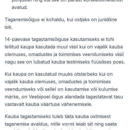
avatud.
Taganemisõigus ei kohaldu, kui ostjaks on juriidiline
isik.
14-päevase tagastamisõiguse kasutamiseks ei tohi
tellitud kaupa kasutada muul viisil kui on vajalik kauba
olemuses, omadustes ja toimimises veendumiseks viisil
nagu see on lubatud kauba testimiseks füüsilises poes.
Kui kaupa on kasutatud muuks otstarbeks kui on
vajalik kauba olemuses, omadustes ja toimimises
veendumiseks või sellel on kasutamise või kulumise
märke, on Veebipoel õigus alandada tagastatavat tasu
vastavalt kauba väärtuse vähenemisele.
Kauba tagastamiseks tuleb täita kauba ostmisest
taganemise avaldus, mille vormi leiab siit ning saata