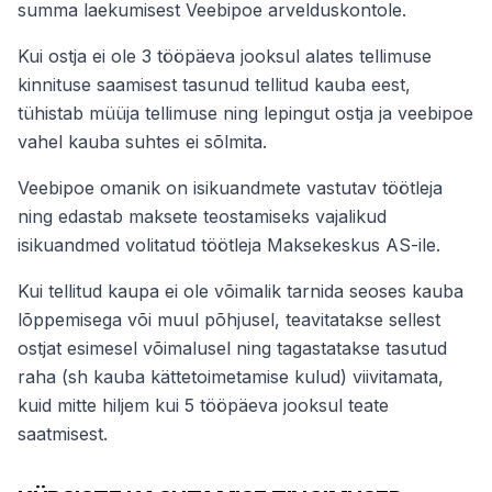
summa laekumisest Veebipoe arvelduskontole.
Kui ostja ei ole 3 tööpäeva jooksul alates tellimuse
kinnituse saamisest tasunud tellitud kauba eest,
tühistab müüja tellimuse ning lepingut ostja ja veebipoe
vahel kauba suhtes ei sõlmita.
Veebipoe omanik on isikuandmete vastutav töötleja
ning edastab maksete teostamiseks vajalikud
isikuandmed volitatud töötleja Maksekeskus AS-ile.
Kui tellitud kaupa ei ole võimalik tarnida seoses kauba
lõppemisega või muul põhjusel, teavitatakse sellest
ostjat esimesel võimalusel ning tagastatakse tasutud
raha (sh kauba kättetoimetamise kulud) viivitamata,
kuid mitte hiljem kui 5 tööpäeva jooksul teate
saatmisest.