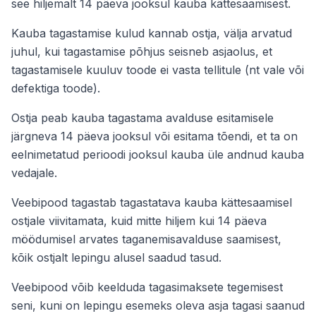
see hiljemalt 14 päeva jooksul kauba kättesaamisest.
Kauba tagastamise kulud kannab ostja, välja arvatud
juhul, kui tagastamise põhjus seisneb asjaolus, et
tagastamisele kuuluv toode ei vasta tellitule (nt vale või
defektiga toode).
Ostja peab kauba tagastama avalduse esitamisele
järgneva 14 päeva jooksul või esitama tõendi, et ta on
eelnimetatud perioodi jooksul kauba üle andnud kauba
vedajale.
Veebipood tagastab tagastatava kauba kättesaamisel
ostjale viivitamata, kuid mitte hiljem kui 14 päeva
möödumisel arvates taganemisavalduse saamisest,
kõik ostjalt lepingu alusel saadud tasud.
Veebipood võib keelduda tagasimaksete tegemisest
seni, kuni on lepingu esemeks oleva asja tagasi saanud