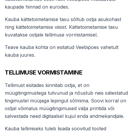
kaupade hinnad on eurodes.
Kauba kättetoimetamise tasu sõltub ostja asukohast
ning kättetoimetamise viisist. Kättetoimetamise tasu
kuvatakse ostjale tellimuse vormistamisel.
Teave kauba kohta on esitatud Veebipoes vahetult
kauba juures.
TELLIMUSE VORMISTAMINE
Tellimust esitades kinnitab ostja, et on
müügitingimustega tutvunud ja nõustub neis sätestatud
tingimustel müüjaga lepingut sõlmima. Soovi korral on
ostjal võimalus müügitingimused välja printida või
salvestada need digitaalsel kujul enda andmekandjale.
Kauba tellimiseks tuleb lisada soovitud tooted