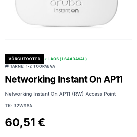
VÕRGUTOOTED
✓
LAOS
(1 SAADAVAL)
🚚
TARNE
:
1-2 TÖÖPÄEVA
Networking Instant On AP11
Networking Instant On AP11 (RW) Access Point
TK
:
R2W96A
60,51 €