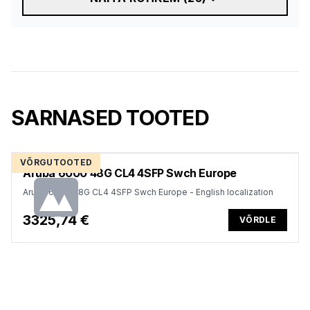
SARNASED TOOTED
VÕRGUTOOTED
Aruba 6000 48G CL4 4SFP Swch Europe
Aruba 6000 48G CL4 4SFP Swch Europe - English localization
3325,74 €
VÕRDLE