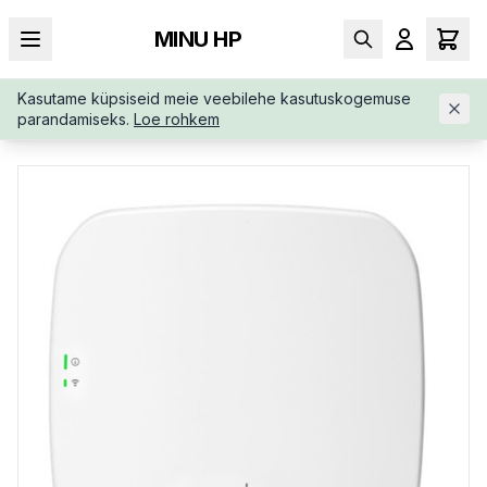
MINU HP
Kasutame küpsiseid meie veebilehe kasutuskogemuse
AVALEHT
/
TUGIJAAMAD
/
NETWORKING-INSTANT-ON-AP11-R
parandamiseks.
Loe rohkem
W-R2W96A