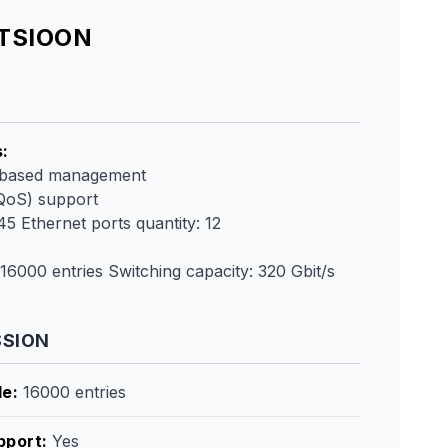
ATSIOON
s
:
based management
(QoS) support
45 Ethernet ports quantity: 12
16000 entries Switching capacity: 320 Gbit/s
SSION
le
:
16000 entries
pport
:
Yes