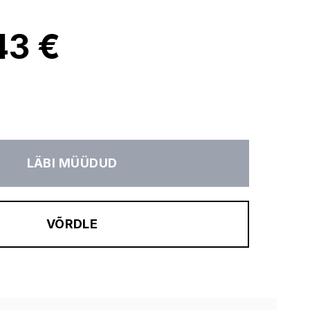
43 €
LÄBI MÜÜDUD
VÕRDLE