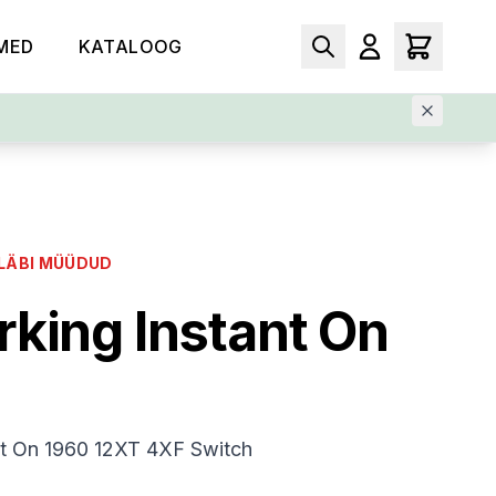
MED
KATALOOG
LÄBI MÜÜDUD
king Instant On
nt On 1960 12XT 4XF Switch