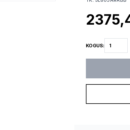
TK
:
JL805A#ABB
2375,
KOGUS
: