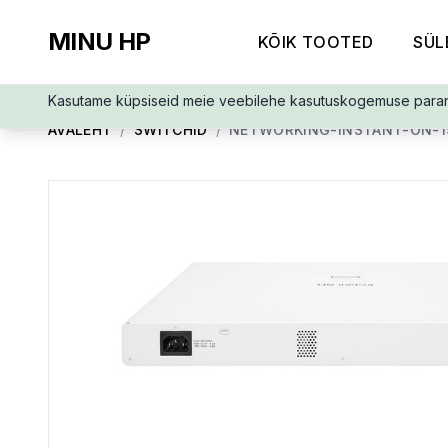
MINU HP
KÕIK TOOTED
SÜL
Kasutame küpsiseid meie veebilehe kasutuskogemuse para
AVALEHT
/
SWITCHID
/
NETWORKING-INSTANT-ON-1