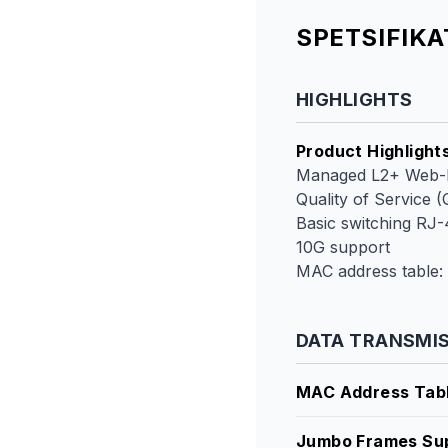
SPETSIFIK
HIGHLIGHTS
Product Highlight
Managed L2+ Web-
Quality of Service 
Basic switching RJ-
10G support
MAC address table: 
DATA TRANSMI
MAC Address Tab
Jumbo Frames Su