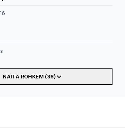
16
es
NÄITA ROHKEM
(
36
)