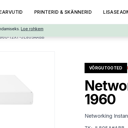
EARVUTID
PRINTERID & SKÄNNERID
LISASEAD
ndamiseks.
Loe rohkem
960-12XT-JL805AABB
VÕRGUTOOTED
Networ
1960
Networking Insta