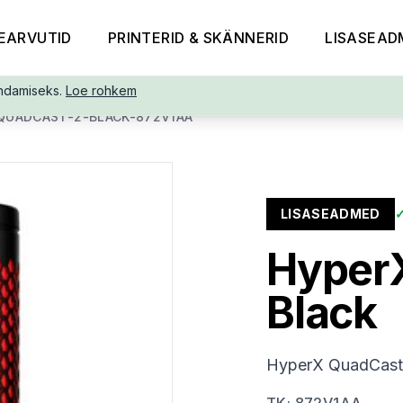
EARVUTID
PRINTERID & SKÄNNERID
LISASEAD
ndamiseks.
Loe rohkem
QUADCAST-2-BLACK-872V1AA
LISASEADMED
Hyper
Black
HyperX QuadCast