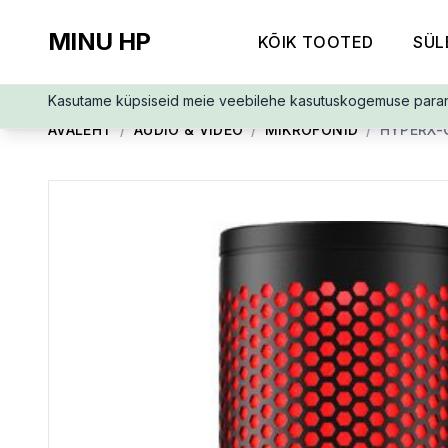
MINU HP
KÕIK TOOTED
SÜL
Kasutame küpsiseid meie veebilehe kasutuskogemuse para
AVALEHT
/
AUDIO & VIDEO
/
MIKROFONID
/
HYPERX-