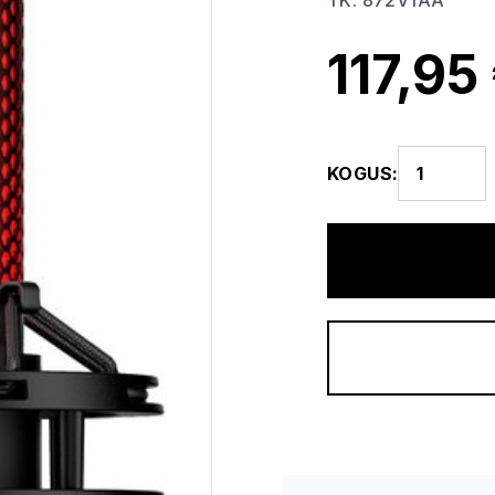
TK
:
872V1AA
117,95
KOGUS
: