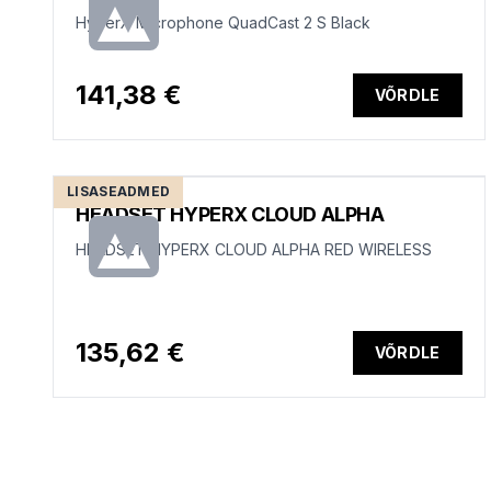
HyperX Microphone QuadCast 2 S Black
141,38 €
VÕRDLE
LISASEADMED
HEADSET HYPERX CLOUD ALPHA
HEADSET HYPERX CLOUD ALPHA RED WIRELESS
135,62 €
VÕRDLE