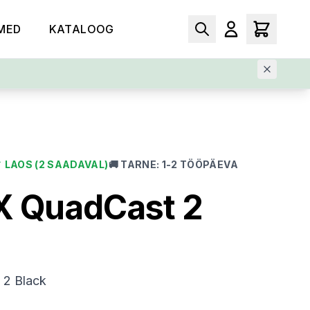
MED
KATALOOG
✓
LAOS
(2 SAADAVAL)
🚚
TARNE
:
1-2 TÖÖPÄEVA
X QuadCast 2
 2 Black