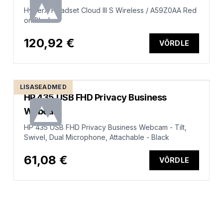
HyperX Headset Cloud III S Wireless / A59Z0AA Red
on Black
120,92 €
VÕRDLE
LISASEADMED
HP 435 USB FHD Privacy Business
Webcam
HP 435 USB FHD Privacy Business Webcam - Tilt,
Swivel, Dual Microphone, Attachable - Black
61,08 €
VÕRDLE