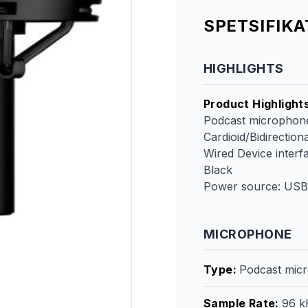
SPETSIFIK
HIGHLIGHTS
Product Highlight
Podcast microphone
Cardioid/Bidirectio
Wired Device interf
Black
Power source: USB
MICROPHONE
Type
:
Podcast mic
Sample Rate
:
96 k