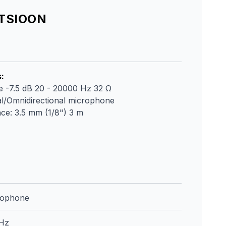
ATSIOON
s
:
 -7.5 dB 20 - 20000 Hz 32 Ω
nal/Omnidirectional microphone
ace: 3.5 mm (1/8") 3 m
rophone
Hz