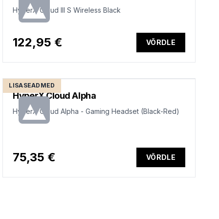
HyperX Cloud III S Wireless Black
122,95 €
VÕRDLE
LISASEADMED
HyperX Cloud Alpha
HyperX Cloud Alpha - Gaming Headset (Black-Red)
75,35 €
VÕRDLE