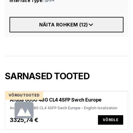
Interface Type
:
SFP+
NÄITA ROHKEM
(
12
)
SARNASED TOOTED
VÕRGUTOOTED
Aruba 6000 48G CL4 4SFP Swch Europe
Aruba 6000 48G CL4 4SFP Swch Europe - English localization
3325,74 €
VÕRDLE