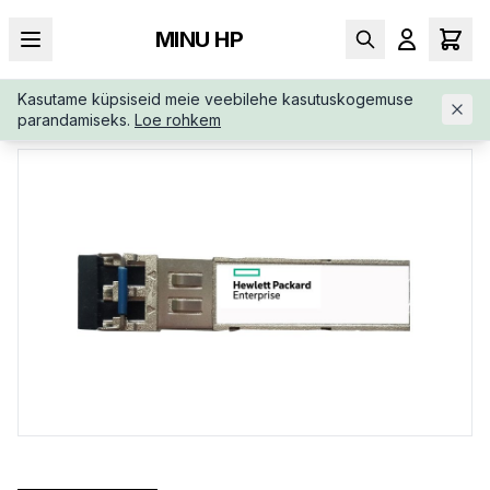
MINU HP
Kasutame küpsiseid meie veebilehe kasutuskogemuse
AVALEHT
/
LISASEADMED
/
HPE-ARUBA-10G-SFP-LC-J9150D
parandamiseks.
Loe rohkem