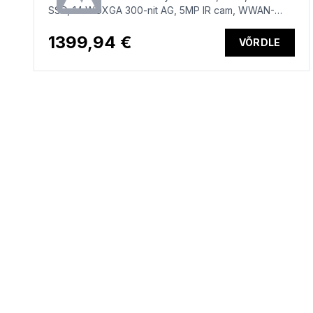
SSD, 14 WUXGA 300-nit AG, 5MP IR cam, WWAN-
ready, Smartcard, FPR, ESTONIAN backlit keyboard,
56Wh, Win 11 Pro, 3 years
1399,94 €
VÕRDLE