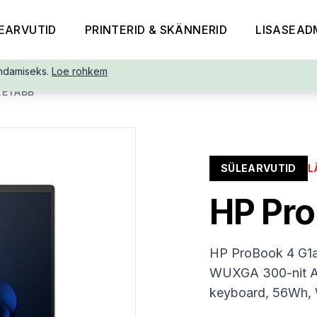
EARVUTID
PRINTERID & SKÄNNERID
LISASEAD
ndamiseks.
Loe rohkem
2ETABB
SÜLEARVUTID
L
HP Pro
HP ProBook 4 G1a
WUXGA 300-nit AG
keyboard, 56Wh, W