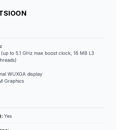
ATSIOON
s
:
up to 5.1 GHz max boost clock, 16 MB L3
threads)
onal WUXGA display
 Graphics
)
:
Yes