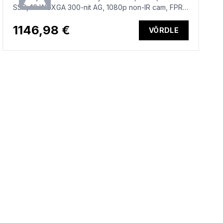
SSD, 16 WUXGA 300-nit AG, 1080p non-IR cam, FPR,
US backlit keyboard, Win 11 Pro, 1 year
1146,98 €
VÕRDLE