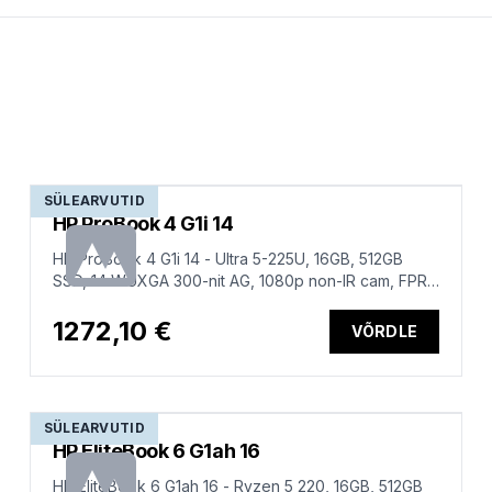
SÜLEARVUTID
HP ProBook 4 G1i 14
HP ProBook 4 G1i 14 - Ultra 5-225U, 16GB, 512GB
SSD, 14 WUXGA 300-nit AG, 1080p non-IR cam, FPR,
US backlit keyboard, 56Wh, Win 11 Pro, 1 years
1272,10 €
VÕRDLE
SÜLEARVUTID
HP EliteBook 6 G1ah 16
HP EliteBook 6 G1ah 16 - Ryzen 5 220, 16GB, 512GB