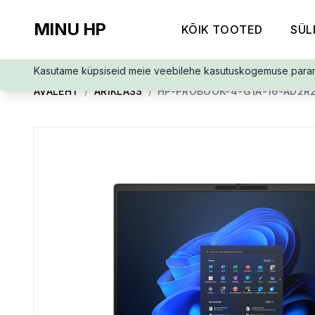
MINU HP
KÕIK TOOTED
SÜL
Kasutame küpsiseid meie veebilehe kasutuskogemuse para
AVALEHT
/
ÄRIKLASS
/
HP-PROBOOK-4-G1A-16-AD2R