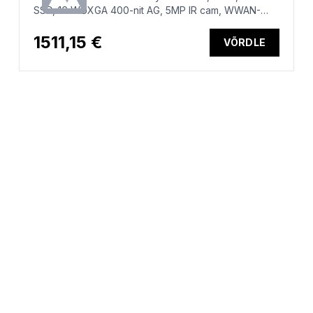
SSD, 16 WUXGA 400-nit AG, 5MP IR cam, WWAN-
ready, Smartcard, FPR, US backlit keyboard, 56Wh,
Win 11 Pro, 3 years
1511,15 €
VÕRDLE