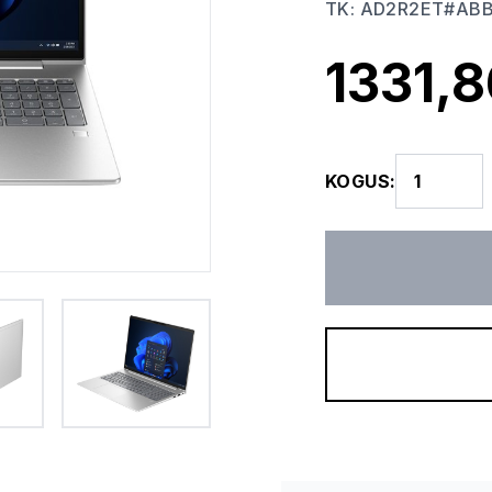
TK
:
AD2R2ET#AB
1331,8
KOGUS
: