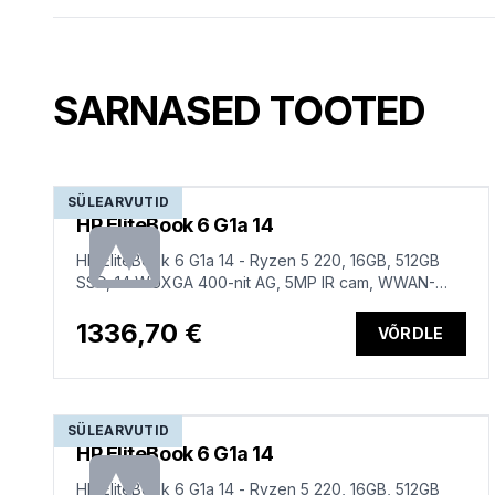
SARNASED TOOTED
SÜLEARVUTID
HP EliteBook 6 G1a 14
HP EliteBook 6 G1a 14 - Ryzen 5 220, 16GB, 512GB
SSD, 14 WUXGA 400-nit AG, 5MP IR cam, WWAN-
ready, Smartcard, FPR, ESTONIAN backlit keyboard,
56Wh, Win 11 Pro, 3 years
1336,70 €
VÕRDLE
SÜLEARVUTID
HP EliteBook 6 G1a 14
HP EliteBook 6 G1a 14 - Ryzen 5 220, 16GB, 512GB