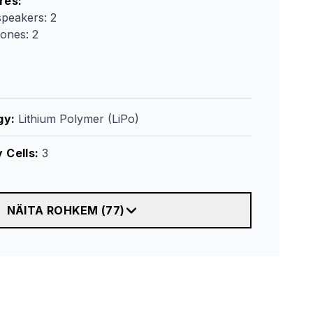
res
:
speakers: 2
ones: 2
gy
:
Lithium Polymer (LiPo)
 Cells
:
3
NÄITA ROHKEM
(
77
)