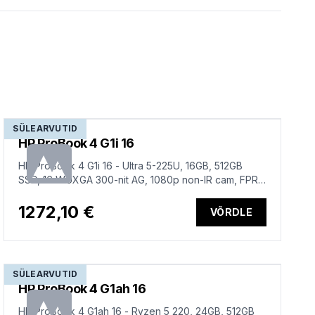
SÜLEARVUTID
HP ProBook 4 G1i 16
HP ProBook 4 G1i 16 - Ultra 5-225U, 16GB, 512GB
SSD, 16 WUXGA 300-nit AG, 1080p non-IR cam, FPR,
US backlit keyboard, 56Wh, Win 11 Pro, 1 years
1272,10 €
VÕRDLE
SÜLEARVUTID
HP ProBook 4 G1ah 16
HP ProBook 4 G1ah 16 - Ryzen 5 220, 24GB, 512GB