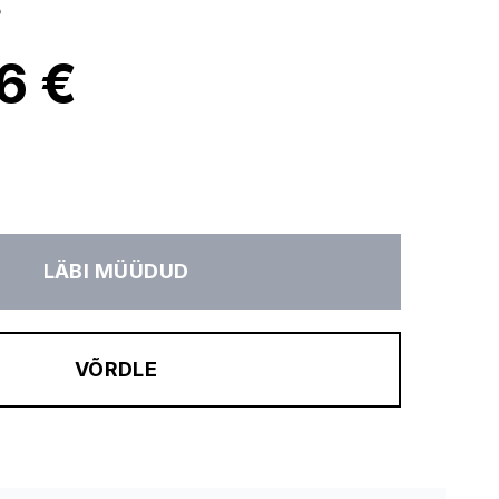
B
6 €
LÄBI MÜÜDUD
VÕRDLE