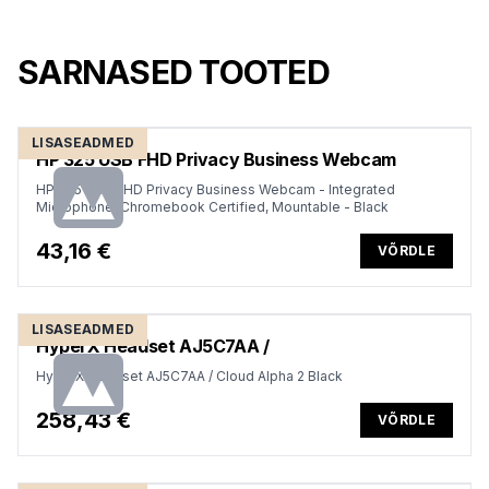
SARNASED TOOTED
LISASEADMED
HP 325 USB FHD Privacy Business Webcam
HP 325 USB FHD Privacy Business Webcam - Integrated
Microphone, Chromebook Certified, Mountable - Black
43,16 €
VÕRDLE
LISASEADMED
HyperX Headset AJ5C7AA /
HyperX Headset AJ5C7AA / Cloud Alpha 2 Black
258,43 €
VÕRDLE