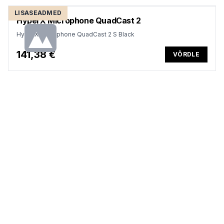
LISASEADMED
HyperX Microphone QuadCast 2
HyperX Microphone QuadCast 2 S Black
141,38 €
VÕRDLE