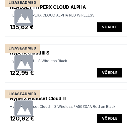
LISASEADMED
HEADSET HYPERX CLOUD ALPHA
HEADSET HYPERX CLOUD ALPHA RED WIRELESS
135,62 €
VÕRDLE
LISASEADMED
HyperX Cloud III S
HyperX Cloud III S Wireless Black
122,95 €
VÕRDLE
LISASEADMED
HyperX Headset Cloud III
HyperX Headset Cloud III S Wireless / A59Z0AA Red on Black
120,92 €
VÕRDLE