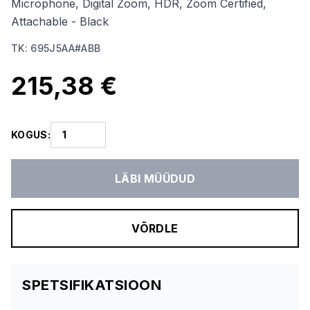
Microphone, Digital Zoom, HDR, Zoom Certified,
Attachable - Black
TK
:
695J5AA#ABB
215,38 €
KOGUS
:
LÄBI MÜÜDUD
VÕRDLE
SPETSIFIKATSIOON