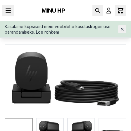
MINU HP
Kasutame küpsiseid meie veebilehe kasutuskogemuse
AVALEHT
/
AUDIO & VIDEO
/
VEEBIKAAMERAD
/
HP-965-USB-
parandamiseks.
Loe rohkem
4K-STREAMING-CONFERENCING-695J5AAABB