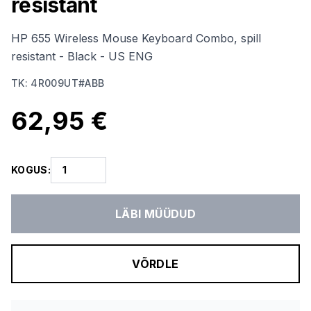
resistant
HP 655 Wireless Mouse Keyboard Combo, spill
resistant - Black - US ENG
TK
:
4R009UT#ABB
62,95 €
KOGUS
:
LÄBI MÜÜDUD
VÕRDLE