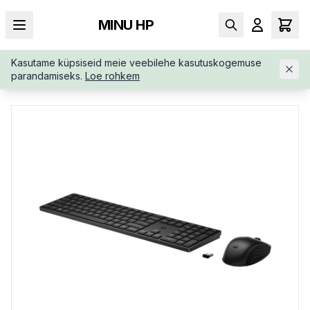
MINU HP
Kasutame küpsiseid meie veebilehe kasutuskogemuse
AVALEHT
/
SISENDSEADMED
/
KLAVIATUURID
/
HP-655-WIREL
parandamiseks.
Loe rohkem
ESS-MOUSE-KEYBOARD-4R009UTABB