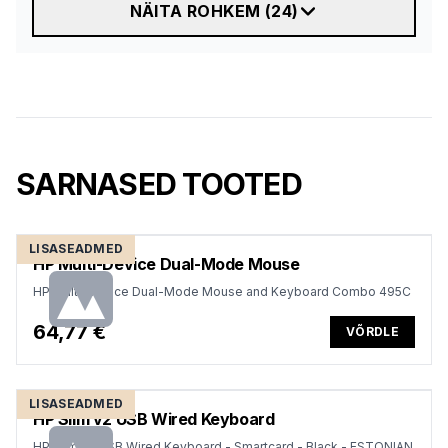
NÄITA ROHKEM
(
24
)
SARNASED TOOTED
LISASEADMED
HP Multi-Device Dual-Mode Mouse
HP Multi-Device Dual-Mode Mouse and Keyboard Combo 495C
64,77 €
VÕRDLE
LISASEADMED
HP Slim v2 USB Wired Keyboard
HP Slim v2 USB Wired Keyboard - Smartcard - Black - ESTONIAN