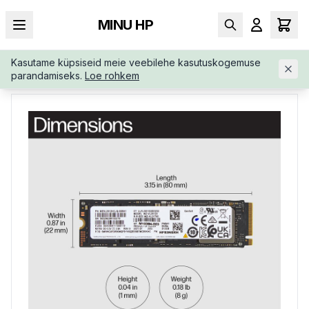
MINU HP
Kasutame küpsiseid meie veebilehe kasutuskogemuse
AVALEHT
/
SSD
/
HP-512GB-PCIE-4X4-NVME-8C4X6AA
parandamiseks.
Loe rohkem