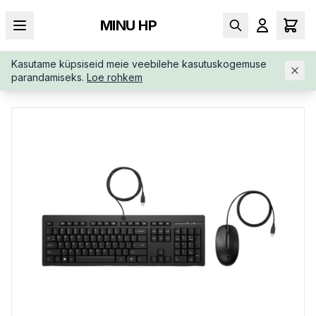
MINU HP
Kasutame küpsiseid meie veebilehe kasutuskogemuse
AVALEHT
/
SISENDSEADMED
/
KLAVIATUURID
/
HP-225-USB-
parandamiseks.
Loe rohkem
WIRED-MOUSE-286J4AAABB