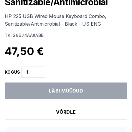
Sanitizable/Antimicrobial
HP 225 USB Wired Mouse Keyboard Combo,
Sanitizable/Antimicrobial - Black - US ENG
TK
:
286J4AA#ABB
47,50 €
KOGUS
:
LÄBI MÜÜDUD
VÕRDLE