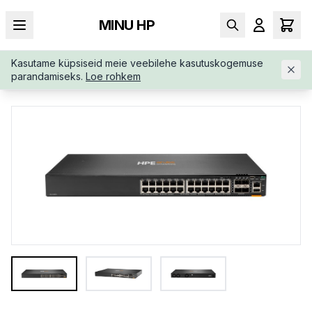
MINU HP
Kasutame küpsiseid meie veebilehe kasutuskogemuse
AVALEHT
/
SWITCHID
/
ARUBA-6300F-24G-4SFP56-SW-JL668
parandamiseks.
Loe rohkem
AABB