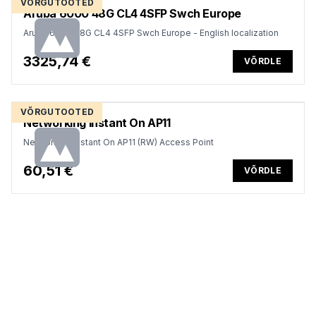
VÕRGUTOOTED
Aruba 6000 48G CL4 4SFP Swch Europe
Aruba 6000 48G CL4 4SFP Swch Europe - English localization
3325,74 €
VÕRDLE
VÕRGUTOOTED
Networking Instant On AP11
Networking Instant On AP11 (RW) Access Point
60,51 €
VÕRDLE