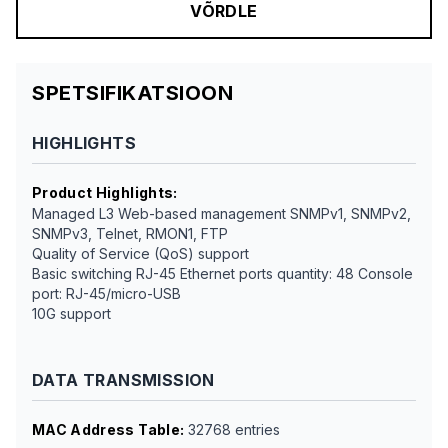
VÕRDLE
SPETSIFIKATSIOON
HIGHLIGHTS
Product Highlights
:
Managed L3 Web-based management SNMPv1, SNMPv2,
SNMPv3, Telnet, RMON1, FTP
Quality of Service (QoS) support
Basic switching RJ-45 Ethernet ports quantity: 48 Console
port: RJ-45/micro-USB
10G support
DATA TRANSMISSION
MAC Address Table
:
32768 entries