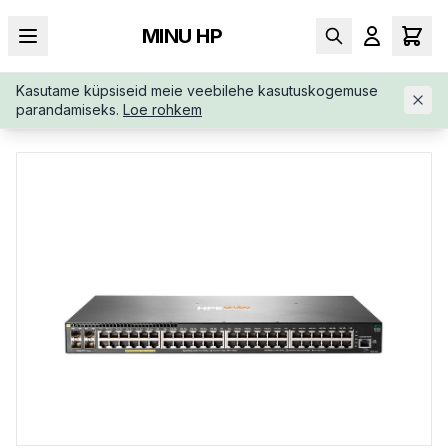
MINU HP
Kasutame küpsiseid meie veebilehe kasutuskogemuse
AVALEHT
/
SWITCHID
/
ARUBA-2930F-48G-POE-4SFP-JL256A
parandamiseks.
Loe rohkem
ABB