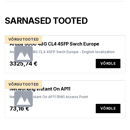
SARNASED TOOTED
VÕRGUTOOTED
Aruba 6000 48G CL4 4SFP Swch Europe
Aruba 6000 48G CL4 4SFP Swch Europe - English localization
3325,74 €
VÕRDLE
VÕRGUTOOTED
Networking Instant On AP11
Networking Instant On AP11 (RW) Access Point
73,16 €
VÕRDLE