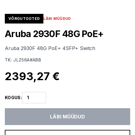
VÕRGUTOOTED
LÄBI MÜÜDUD
Aruba 2930F 48G PoE+
Aruba 2930F 48G PoE+ 4SFP+ Switch
TK
:
JL256A#ABB
2393,27 €
KOGUS
:
LÄBI MÜÜDUD