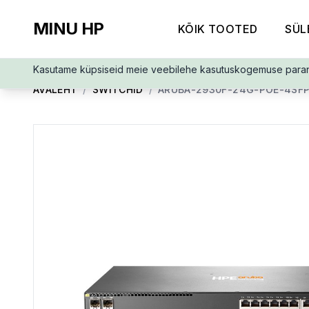
MINU HP
KÕIK TOOTED
SÜL
Kasutame küpsiseid meie veebilehe kasutuskogemuse para
AVALEHT
/
SWITCHID
/
ARUBA-2930F-24G-POE-4SFP