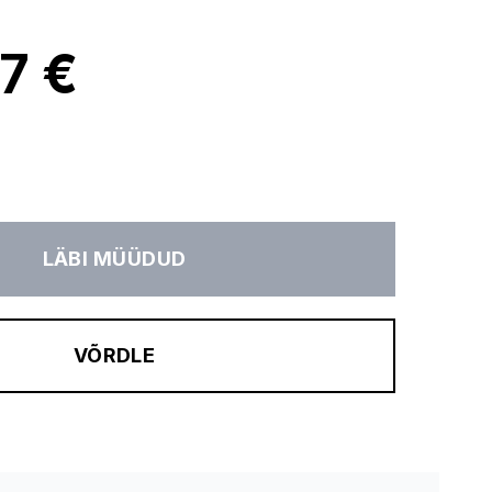
7 €
LÄBI MÜÜDUD
VÕRDLE