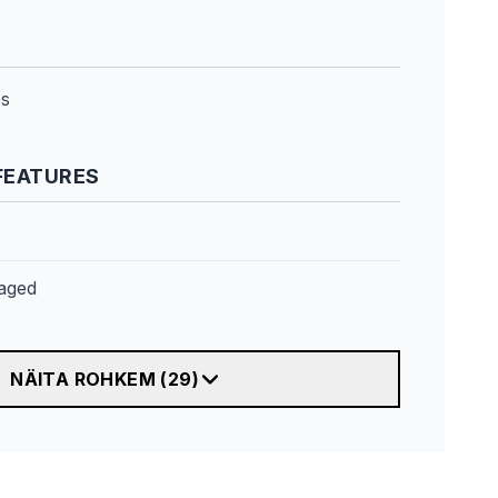
es
FEATURES
aged
NÄITA ROHKEM
(
29
)