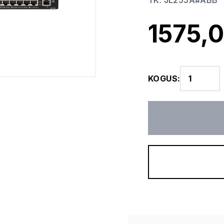
TK
:
JL255A#ABB
1575,0
KOGUS
: