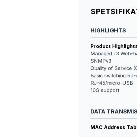
SPETSIFIK
HIGHLIGHTS
Product Highlight
Managed L3 Web-b
SNMPv3
Quality of Service 
Basic switching RJ-
RJ-45/micro-USB
10G support
DATA TRANSMI
MAC Address Tab