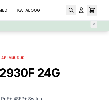
MED
KATALOOG
LÄBI MÜÜDUD
 2930F 24G
 PoE+ 4SFP+ Switch