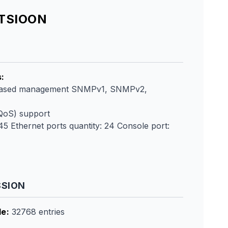
ATSIOON
s
:
ased management SNMPv1, SNMPv2,
(QoS) support
45 Ethernet ports quantity: 24 Console port:
SSION
le
:
32768 entries