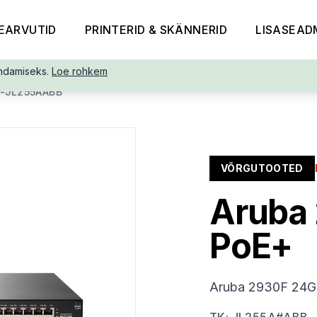
EARVUTID
PRINTERID & SKÄNNERID
LISASEAD
ndamiseks.
Loe rohkem
-JL255AABB
VÕRGUTOOTED
Aruba
PoE+
Aruba 2930F 24G