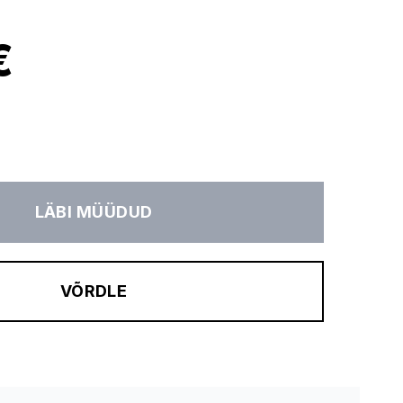
€
LÄBI MÜÜDUD
VÕRDLE