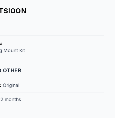
ATSIOON
s
:
g Mount Kit
 OTHER
:
Original
12 months