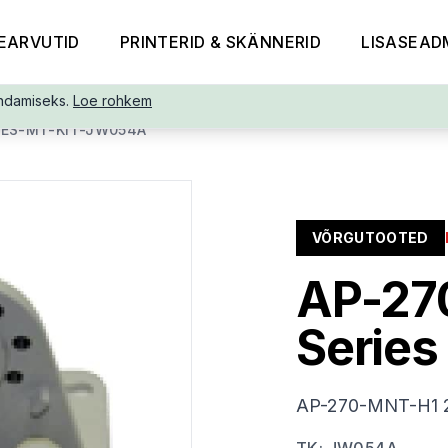
EARVUTID
PRINTERID & SKÄNNERID
LISASEAD
ndamiseks.
Loe rohkem
IES-MT-KIT-JW054A
VÕRGUTOOTED
AP-27
Series
AP-270-MNT-H1 27