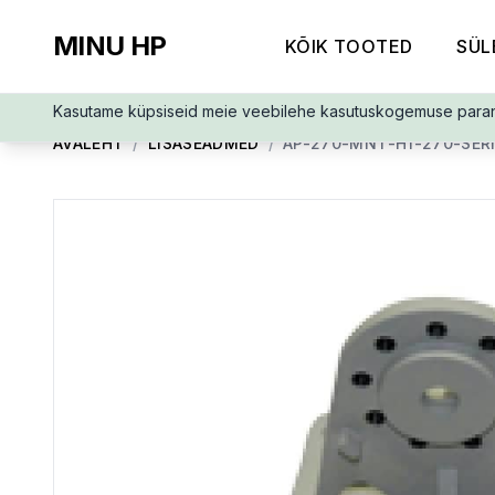
MINU HP
KÕIK TOOTED
SÜL
Kasutame küpsiseid meie veebilehe kasutuskogemuse para
AVALEHT
/
LISASEADMED
/
AP-270-MNT-H1-270-SER