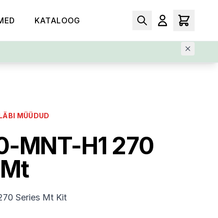
MED
KATALOOG
LÄBI MÜÜDUD
0-MNT-H1 270
 Mt
0 Series Mt Kit