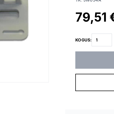
TK
:
JW054A
79,51 
KOGUS
: